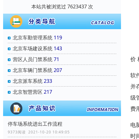
本站共被浏览过 7623437 次
北京车勤管理系统
119
北京车场建设系统
143
价
营区人员门禁系统
71
北京车辆门禁系统
207
软
北京派车系统
233
并
北京智慧营区
217
级
费
停车场系统进出工作流程
电
9373阅读 2021-10-20 10:49:05
时