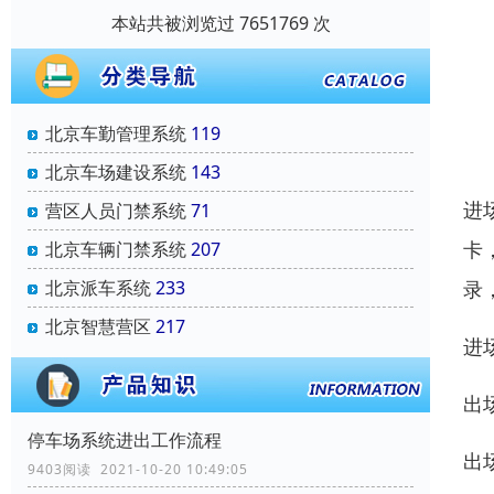
本站共被浏览过 7651769 次
北京车勤管理系统
119
北京车场建设系统
143
进
营区人员门禁系统
71
卡
北京车辆门禁系统
207
录
北京派车系统
233
北京智慧营区
217
进
出
停车场系统进出工作流程
出
9403阅读 2021-10-20 10:49:05