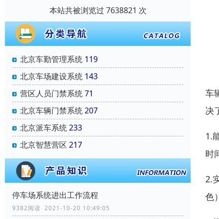
本站共被浏览过 7638821 次
北京车勤管理系统
119
北京车场建设系统
143
车
营区人员门禁系统
71
决
北京车辆门禁系统
207
北京派车系统
233
1
北京智慧营区
217
时
2
停车场系统进出工作流程
色
9382阅读 2021-10-20 10:49:05