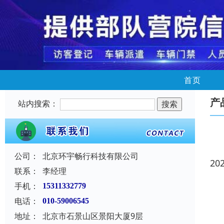
首页
产
站内搜索：
公司：
北京环宇畅行科技有限公司
20
联系：
李经理
手机：
15311332779
电话：
010-59006545
地址：
北京市石景山区景阳大厦9层