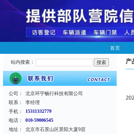
首页
产
站内搜索：
公司：
北京环宇畅行科技有限公司
20
联系：
李经理
手机：
15311332779
电话：
010-59006545
地址：
北京市石景山区景阳大厦9层