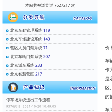
本站共被浏览过 7627217 次
北京车勤管理系统
119
北京车场建设系统
143
价
营区人员门禁系统
71
北京车辆门禁系统
207
车
北京派车系统
233
作
北京智慧营区
217
是
区
的
停车场系统进出工作流程
9376阅读 2021-10-20 10:49:05
车