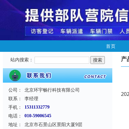
首页
产
站内搜索：
公司：
北京环宇畅行科技有限公司
20
联系：
李经理
手机：
15311332779
电话：
010-59006545
地址：
北京市石景山区景阳大厦9层