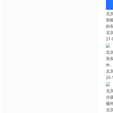
北
智
的
北
21-
北
高
外
北
25-
北
分
额
北