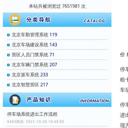
本站共被浏览过 7651981 次
北京车勤管理系统
119
北京车场建设系统
143
价
营区人员门禁系统
71
北京车辆门禁系统
207
停
北京派车系统
233
租
北京智慧营区
217
车
停
停车场系统进出工作流程
进
9403阅读 2021-10-20 10:49:05
现