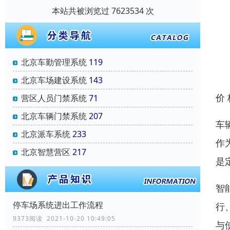
本站共被浏览过 7623534 次
北京车勤管理系统
119
北京车场建设系统
143
价
营区人员门禁系统
71
北京车辆门禁系统
207
车
北京派车系统
233
作
北京智慧营区
217
是
智
停车场系统进出工作流程
行
9373阅读 2021-10-20 10:49:05
与