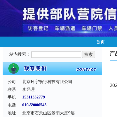
首页
产
站内搜索：
公司：
北京环宇畅行科技有限公司
20
联系：
李经理
手机：
15311332779
电话：
010-59006545
地址：
北京市石景山区景阳大厦9层