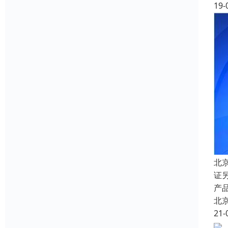
19-
北
证
产品
北
21-