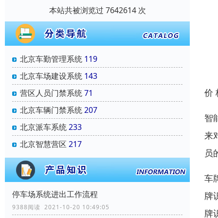
本站共被浏览过 7642614 次
北京车勤管理系统
119
北京车场建设系统
143
价
营区人员门禁系统
71
北京车辆门禁系统
207
智
北京派车系统
233
来
北京智慧营区
217
员
车牌
停车场系统进出工作流程
牌
9388阅读 2021-10-20 10:49:05
牌