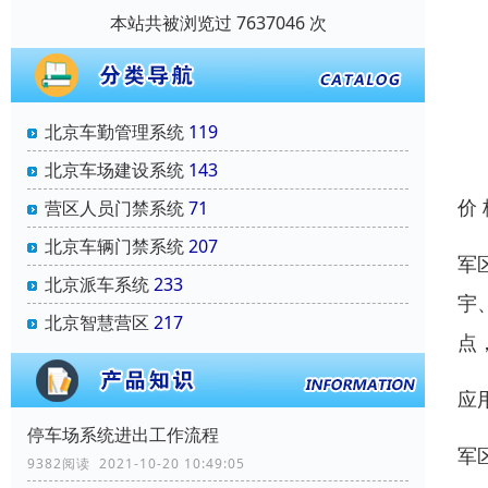
本站共被浏览过 7637046 次
北京车勤管理系统
119
北京车场建设系统
143
价
营区人员门禁系统
71
北京车辆门禁系统
207
军
北京派车系统
233
宇
北京智慧营区
217
点
应
停车场系统进出工作流程
军
9382阅读 2021-10-20 10:49:05