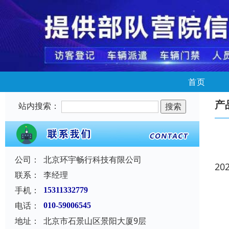
首页
产
站内搜索：
公司：
北京环宇畅行科技有限公司
20
联系：
李经理
手机：
15311332779
电话：
010-59006545
地址：
北京市石景山区景阳大厦9层