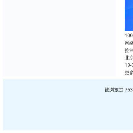
10
网
控
北
19-
更
被浏览过 76