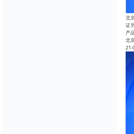
北
证
产品
北
21-