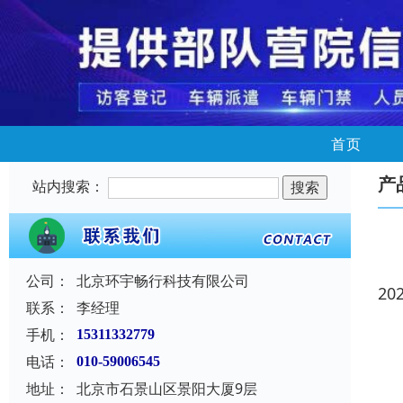
首页
产
站内搜索：
公司：
北京环宇畅行科技有限公司
20
联系：
李经理
手机：
15311332779
电话：
010-59006545
地址：
北京市石景山区景阳大厦9层