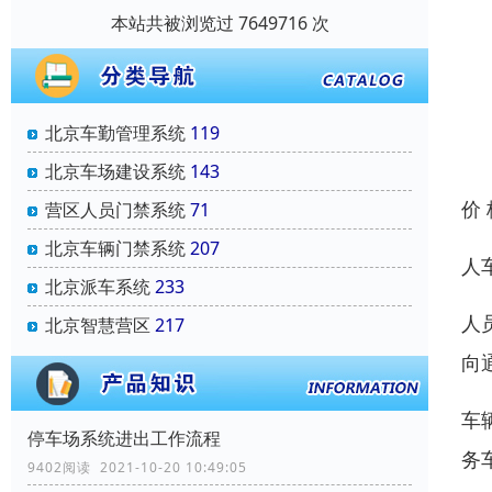
本站共被浏览过 7649716 次
北京车勤管理系统
119
北京车场建设系统
143
价
营区人员门禁系统
71
北京车辆门禁系统
207
人
北京派车系统
233
人
北京智慧营区
217
向
车
停车场系统进出工作流程
务
9402阅读 2021-10-20 10:49:05