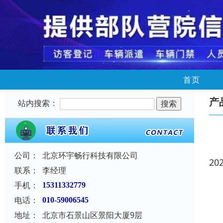
首页
产
站内搜索：
公司：
北京环宇畅行科技有限公司
20
联系：
李经理
手机：
15311332779
电话：
010-59006545
地址：
北京市石景山区景阳大厦9层