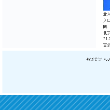
北
入
圈
北
21-
更
被浏览过 76