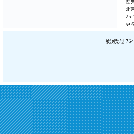
控
北
25-
更
被浏览过 76