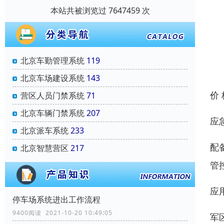
本站共被浏览过 7647459 次
北京车勤管理系统
119
北京车场建设系统
143
价
营区人员门禁系统
71
北京车辆门禁系统
207
应
北京派车系统
233
配
北京智慧营区
217
管
应
停车场系统进出工作流程
9400阅读 2021-10-20 10:49:05
军