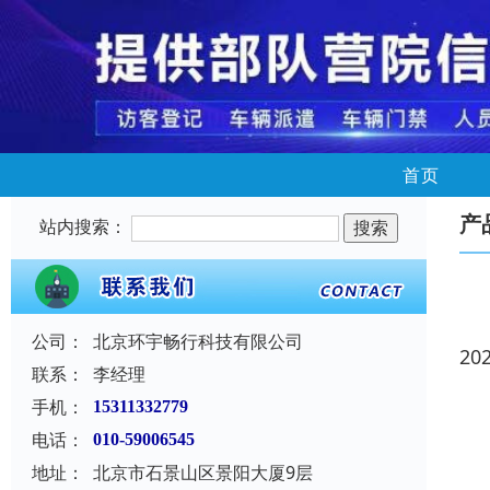
首页
产
站内搜索：
公司：
北京环宇畅行科技有限公司
20
联系：
李经理
手机：
15311332779
电话：
010-59006545
地址：
北京市石景山区景阳大厦9层