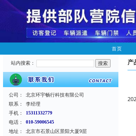
首页
产
站内搜索：
公司：
北京环宇畅行科技有限公司
20
联系：
李经理
手机：
15311332779
电话：
010-59006545
地址：
北京市石景山区景阳大厦9层