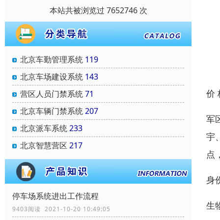
本站共被浏览过 7652746 次
北京车勤管理系统
119
北京车场建设系统
143
价
营区人员门禁系统
71
北京车辆门禁系统
207
军
北京派车系统
233
宇
北京智慧营区
217
点
身
停车场系统进出工作流程
生
9403阅读 2021-10-20 10:49:05