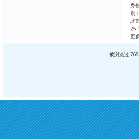
身
别
北
25-
更
被浏览过 76