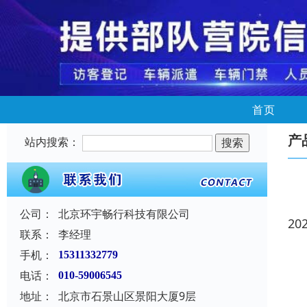
首页
产
站内搜索：
公司：
北京环宇畅行科技有限公司
20
联系：
李经理
手机：
15311332779
电话：
010-59006545
地址：
北京市石景山区景阳大厦9层