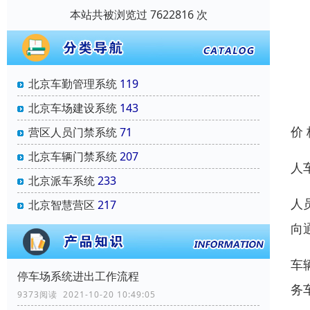
本站共被浏览过 7622816 次
北京车勤管理系统
119
北京车场建设系统
143
价
营区人员门禁系统
71
北京车辆门禁系统
207
人
北京派车系统
233
人
北京智慧营区
217
向
车
停车场系统进出工作流程
务
9373阅读 2021-10-20 10:49:05