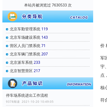
本站共被浏览过 7630533 次
北京车勤管理系统
119
北京车场建设系统
143
价
营区人员门禁系统
71
北京车辆门禁系统
207
军
北京派车系统
233
宇
北京智慧营区
217
点
核
停车场系统进出工作流程
符
9378阅读 2021-10-20 10:49:05