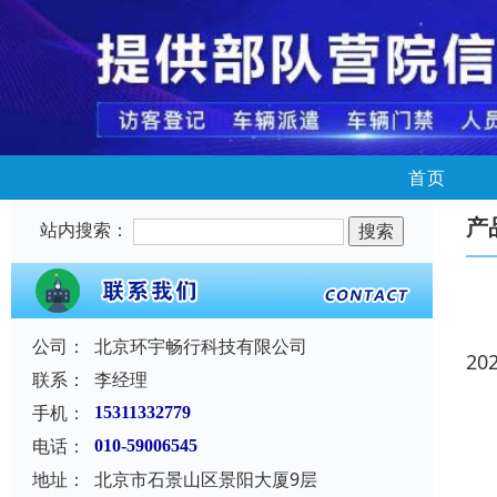
首页
产
站内搜索：
公司：
北京环宇畅行科技有限公司
20
联系：
李经理
手机：
15311332779
电话：
010-59006545
地址：
北京市石景山区景阳大厦9层