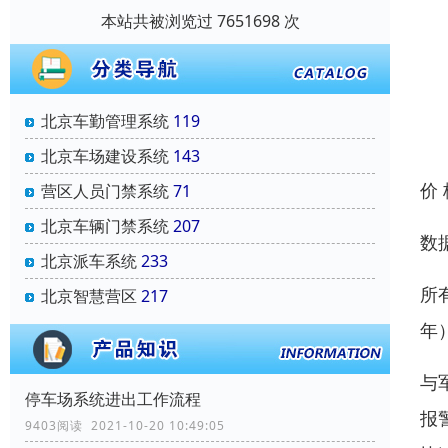
本站共被浏览过 7651698 次
北京车勤管理系统
119
北京车场建设系统
143
价
营区人员门禁系统
71
北京车辆门禁系统
207
数
北京派车系统
233
所
北京智慧营区
217
年
与
停车场系统进出工作流程
报
9403阅读 2021-10-20 10:49:05