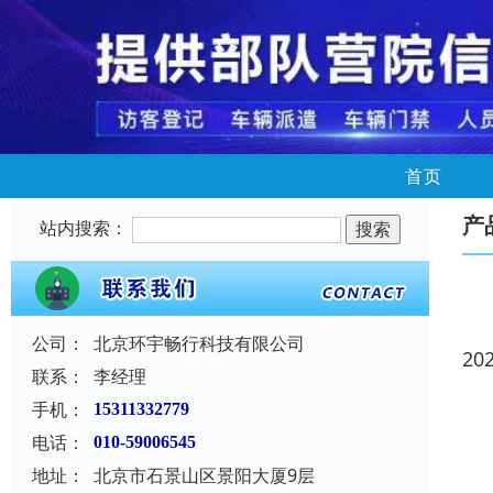
首页
产
站内搜索：
公司：
北京环宇畅行科技有限公司
20
联系：
李经理
手机：
15311332779
电话：
010-59006545
地址：
北京市石景山区景阳大厦9层